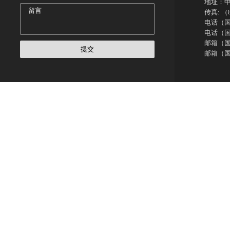
地址：
传真:
（8
电话（国内市
电话（国外
邮箱
（
提交
邮箱
（
Copyright © 200