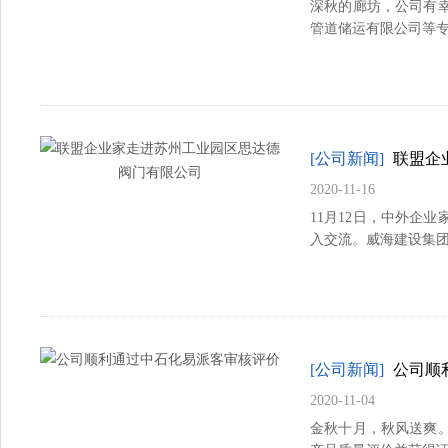
深秋的廊坊，公司有
管道储运有限公司等专业
[公司新闻]
联盟企
2020-11-16
11月12日，中外企
入交流。威海建设集团
[公司新闻]
公司顺
2020-11-04
金秋十月，秋风送爽